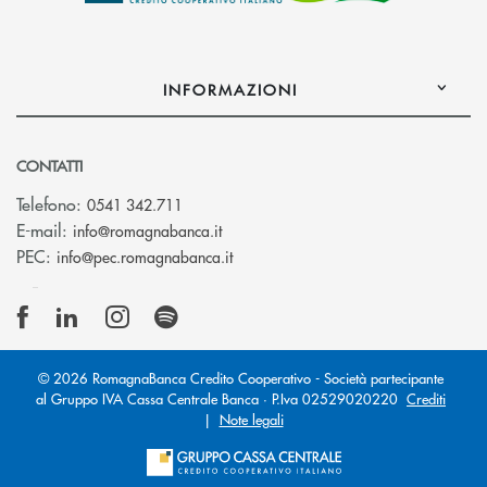
INFORMAZIONI
CONTATTI
Telefono:
0541 342.711
(si apre l’app di posta elettronica)
E-mail:
info@romagnabanca.it
(si apre l’app di posta elettronica)
PEC:
info@pec.romagnabanca.it
© 2026 RomagnaBanca Credito Cooperativo - Società partecipante
al Gruppo IVA Cassa Centrale Banca · P.Iva 02529020220
Crediti
|
Note legali