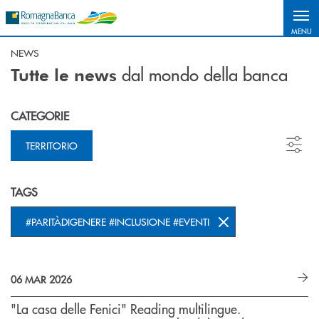
Salta al contenuto principale
MENU
NEWS
dal mondo della banca
Tutte le news
CATEGORIE
TERRITORIO
TAGS
#PARITÀDIGENERE #INCLUSIONE #EVENTI
06 MAR 2026
"La casa delle Fenici" Reading multilingue.