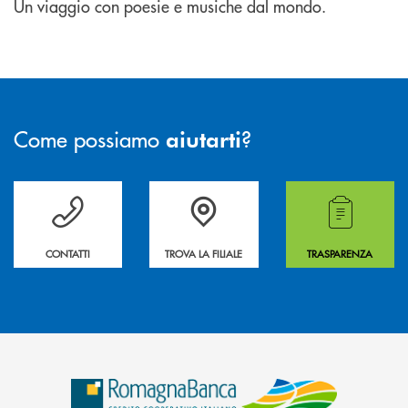
Un viaggio con poesie e musiche dal mondo.
Come possiamo
?
aiutarti
Per ogni necessità compila il form e noi ti richiamiamo
La&nbsp; Filiale &nbsp;vicina a te. &nbsp;
Hai bisogno di alcuni
CONTATTI
TROVA LA FILIALE
TRASPARENZA