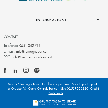
INFORMAZIONI
CONTATTI
Telefono:
0541 342.711
(si apre l’app di posta elettronica)
E-mail:
info@romagnabanca.it
(si apre l’app di posta elettronica)
PEC:
info@pec.romagnabanca.it
© 2026 RomagnaBanca Credito Cooperativo - Società partecipante
al Gruppo IVA Cassa Centrale Banca · P.Iva 02529020220
Crediti
|
Note legali