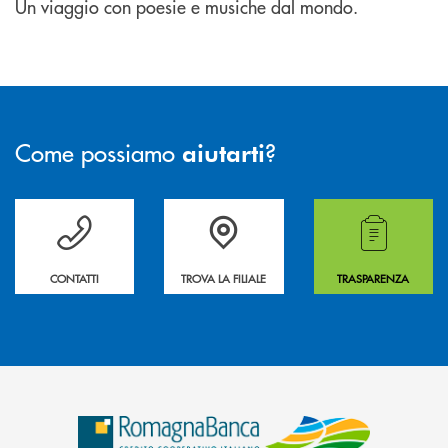
Un viaggio con poesie e musiche dal mondo.
Come possiamo
?
aiutarti
Per ogni necessità compila il form e noi ti richiamiamo
La&nbsp; Filiale &nbsp;vicina a te. &nbsp;
Hai bisogno di alcuni
CONTATTI
TROVA LA FILIALE
TRASPARENZA