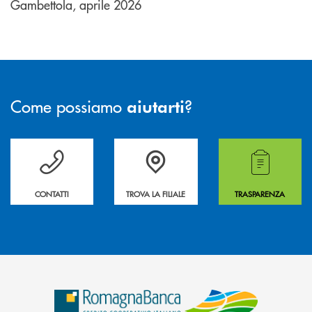
Gambettola, aprile 2026
Come possiamo
?
aiutarti
Per ogni necessità compila il form e noi ti richiamiamo
La&nbsp; Filiale &nbsp;vicina a te. &nbsp;
Hai bisogno di alcuni
CONTATTI
TROVA LA FILIALE
TRASPARENZA