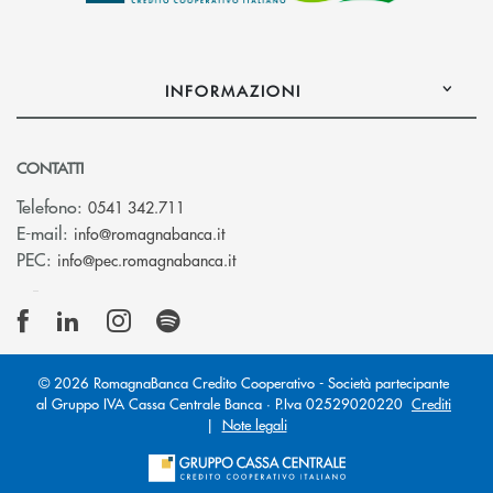
INFORMAZIONI
CONTATTI
Telefono:
0541 342.711
(si apre l’app di posta elettronica)
E-mail:
info@romagnabanca.it
(si apre l’app di posta elettronica)
PEC:
info@pec.romagnabanca.it
© 2026 RomagnaBanca Credito Cooperativo - Società partecipante
al Gruppo IVA Cassa Centrale Banca · P.Iva 02529020220
Crediti
|
Note legali