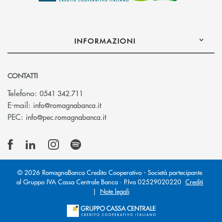
INFORMAZIONI
CONTATTI
Telefono:
0541 342.711
(si apre l’app di posta elettronica)
E-mail:
info@romagnabanca.it
(si apre l’app di posta elettronica)
PEC:
info@pec.romagnabanca.it
© 2026 RomagnaBanca Credito Cooperativo - Società partecipante
al Gruppo IVA Cassa Centrale Banca · P.Iva 02529020220
Crediti
|
Note legali