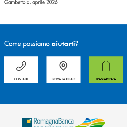
Gambettola, aprile 2026
Come possiamo
?
aiutarti
Per ogni necessità compila il form e noi ti richiamiamo
La&nbsp; Filiale &nbsp;vicina a te. &nbsp;
Hai bisogno di alcuni
CONTATTI
TROVA LA FILIALE
TRASPARENZA