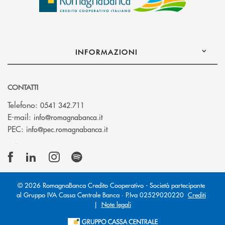
INFORMAZIONI
CONTATTI
Telefono:
0541 342.711
(si apre l’app di posta elettronica)
E-mail:
info@romagnabanca.it
(si apre l’app di posta elettronica)
PEC:
info@pec.romagnabanca.it
© 2026 RomagnaBanca Credito Cooperativo - Società partecipante
al Gruppo IVA Cassa Centrale Banca · P.Iva 02529020220
Crediti
|
Note legali