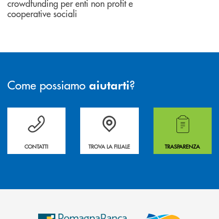
crowdfunding per enti non profit e
cooperative sociali
Come possiamo
?
aiutarti
Per ogni necessità compila il form e noi ti richiamiamo
La&nbsp; Filiale &nbsp;vicina a te. &nbsp;
Hai bisogno di alcuni
CONTATTI
TROVA LA FILIALE
TRASPARENZA