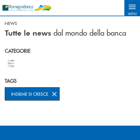
Salta al contenuto principale
MENU
NEWS
dal mondo della banca
Tutte le news
CATEGORIE
TAGS
INSIEME SI CRESCE