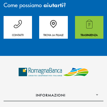
Come possiamo
?
aiutarti
Per ogni necessità compila il form e noi ti richiamiamo
La&nbsp; Filiale &nbsp;vicina a te. &nbsp;
Hai bisogno di alcuni
CONTATTI
TROVA LA FILIALE
TRASPARENZA
INFORMAZIONI