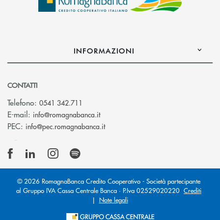
INFORMAZIONI
CONTATTI
Telefono:
0541 342.711
(si apre l’app di posta elettronica)
E-mail:
info@romagnabanca.it
(si apre l’app di posta elettronica)
PEC:
info@pec.romagnabanca.it
© 2026 RomagnaBanca Credito Cooperativo - Società partecipante
al Gruppo IVA Cassa Centrale Banca · P.Iva 02529020220
Crediti
|
Note legali