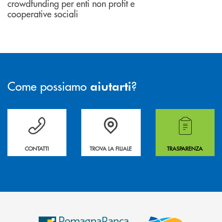
crowdfunding per enti non profit e
cooperative sociali
Come possiamo
?
aiutarti
Per ogni necessità compila il form e noi ti richiamiamo
La&nbsp; Filiale &nbsp;vicina a te. &nbsp;
Hai bisogno di alcuni
CONTATTI
TROVA LA FILIALE
TRASPARENZA