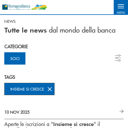
Salta al contenuto principale
MENU
NEWS
dal mondo della banca
Tutte le news
CATEGORIE
SOCI
TAGS
INSIEME SI CRESCE
10 NOV 2025
Aperte le iscrizioni a "
" il
Insieme si cresce