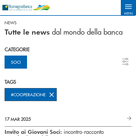
Salta al contenuto principale
MENU
NEWS
dal mondo della banca
Tutte le news
CATEGORIE
SOCI
TAGS
#COOPERAZIONE
17 MAR 2025
incontro-racconto
Invito ai Giovani Soci: