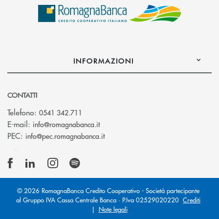
INFORMAZIONI
CONTATTI
Telefono:
0541 342.711
(si apre l’app di posta elettronica)
E-mail:
info@romagnabanca.it
(si apre l’app di posta elettronica)
PEC:
info@pec.romagnabanca.it
© 2026 RomagnaBanca Credito Cooperativo - Società partecipante
al Gruppo IVA Cassa Centrale Banca · P.Iva 02529020220
Crediti
|
Note legali