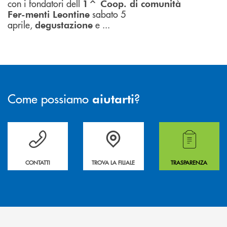
con i fondatori dell
1^ Coop. di comunità
sabato 5
Fer-menti Leontine
aprile,
e ...
degustazione
Come possiamo
?
aiutarti
Per ogni necessità compila il form e noi ti richiamiamo
La&nbsp; Filiale &nbsp;vicina a te. &nbsp;
Hai bisogno di alcuni
CONTATTI
TROVA LA FILIALE
TRASPARENZA