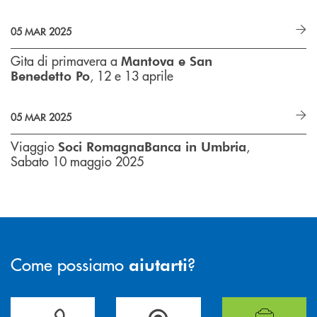
05 MAR 2025
Gita di primavera a
Mantova e San
, 12 e 13 aprile
Benedetto Po
05 MAR 2025
Viaggio
,
Soci RomagnaBanca in Umbria
Sabato 10 maggio 2025
Come possiamo
?
aiutarti
Per ogni necessità compila il form e noi ti richiamiamo
La&nbsp; Filiale &nbsp;vicina a te. &nbsp;
Hai bisogno di alcuni