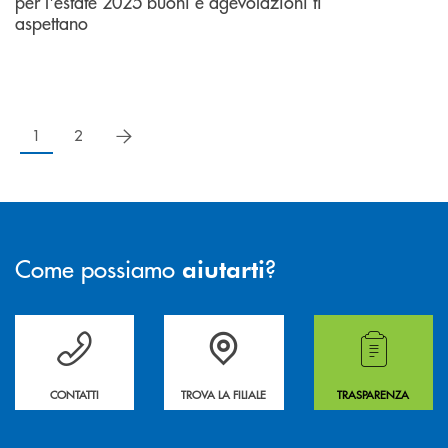
per l'estate 2025 buoni e agevolazioni ti
aspettano
successivo
1
2
Come possiamo
?
aiutarti
Per ogni necessità compila il form e noi ti richiamiamo
La&nbsp; Filiale &nbsp;vicina a te. &nbsp;
Hai bisogno di alcuni
CONTATTI
TROVA LA FILIALE
TRASPARENZA